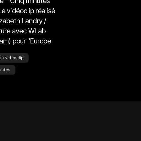
e – Cinq minutes
 Le vidéoclip réalisé
izabeth Landry /
ture avec WLab
am) pour l’Europe
u vidéoclip
autés