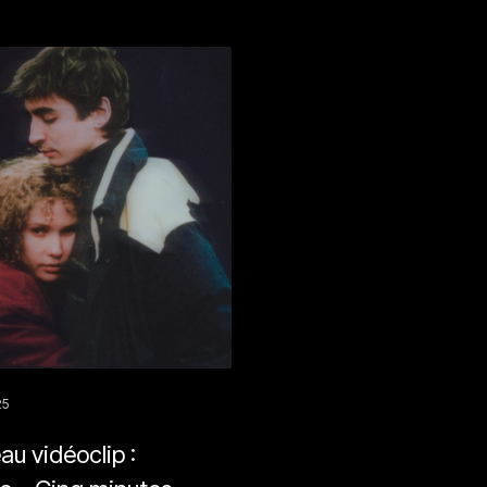
25
u vidéoclip :