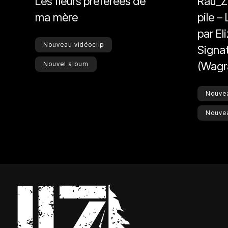
Les fleurs préférées de
Rau_Z
ma mère
pile –
par El
Nouveau vidéoclip
Signa
(Wagr
Nouvel album
Nouvea
Nouve