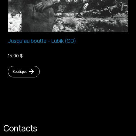
Jusqu'au boutte - Lubik (CD)
15.00 $
arrow_forward
Boutique
Contacts